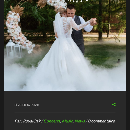
FÉVRIER 6, 2026
Par:
RoyalOak
/
Concerts
,
Music
,
News
/
0 commentaire